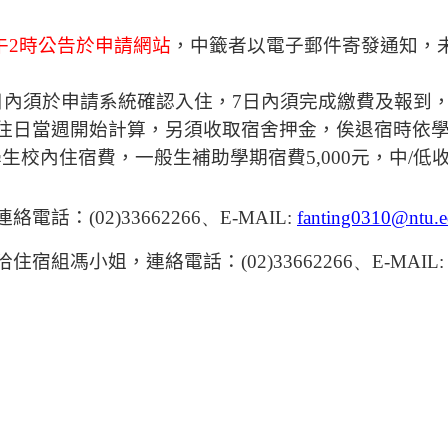
。
午
2
時公告於申請網站
，中籤者以電子郵件寄發通知，
日內須於申請系統確認入住，
7
日內須完成繳費及報到
住日當週開始計算，另須收取宿舍押金，俟退宿時依
學生校內住宿費，一般生補助學期宿費
5,000
元，中
/
低
）
連絡電話：
(02)33662266
、
E-MAIL:
fanting0310@ntu.e
洽住宿組馮小姐，連絡電話
：
(02)33662266
、
E-MAIL