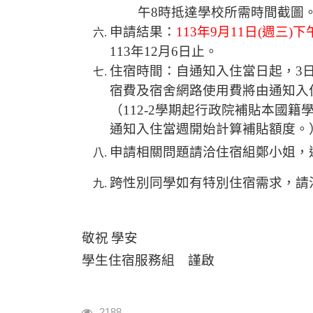
午
8
時抵達學校所需時間截圖
申請結果：
113
年
9
月
11
日
(
週三
)
下
113
年
12
月
6
日止。
住宿時間：
自通知入住當日起，
3
宿費及宿舍網路使用費將由通知入
（
112-2
學期起行政院補貼本國籍
通知入住當週開始計算補貼額度。
申請相關問題請洽住宿組鄭小姐，
跨性別同學如有特別住宿需求，請
敬祝
學安
學生住宿服務組 謹啟
瀏覽人次
2188