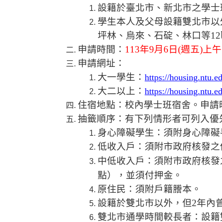
設籍於臺北市、新北市之學士
學生本人及父母設籍雙北市以
坪林、烏來、石碇、林口等
12
申請時間：
113
年
9
月
6
日
(
週五
)
上午
申請網址：
大一學生：
https://housing.ntu.e
大二以上：
https://housing.ntu.e
住宿地點：校內學士班宿舍
。申請
抽籤順序：有下列情形者可列入優
身心障礙學生：須附身心障礙
低收入戶：須附市政府核發之
中低收入戶：
須附市政府核發
點），並須付押金。
原住民：須附戶籍謄本。
設籍於雙北市以外，但
2
年內
雙北市通學時間較長者：設籍