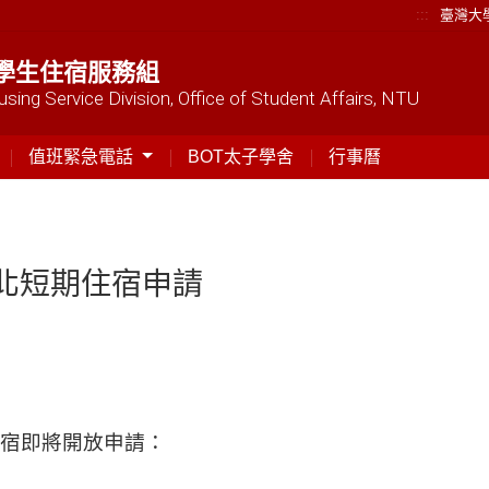
:::
臺灣大
學生住宿服務組
sing Service Division, Office of Student Affairs, NTU
值班緊急電話
BOT太子學舍
行事曆
舍雙北短期住宿申請
住宿即將開放申請
：