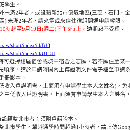
班學生。
外未滿
2
年者，或設籍新北市偏遠地區
(
三芝、石門、
區
)
未滿
2
年者，
請來電或來信住宿組開通申請權限
。
10
時起至
9
月
10
日
(
週二
)
下午
5
時止，
逾
期恕不受理。
du.tw/short/index/id/B13
du.tw/short/index/id/U1131
時可選擇總區宿舍或城中宿舍之志願，若不願住至某
先順序，請於申請時間內上傳證明文件電子檔至申請
手冊影本。
低收入戶證明書，上面須有申請學生本人之姓名
)
，免
之中低收入戶證明書，上面須有申請學生本人之姓名
曾設籍雙北市者：須附戶籍謄本。
雙北市學生，單趟通學時間超過
1
小時者，請上傳
Goog