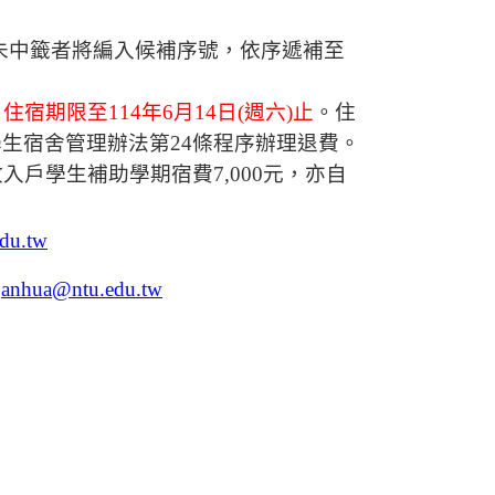
未中籤者將編入候補序號，依序遞補至
，
住宿期限至
114
年
6
月
14
日
(
週六
)
止
。住
學生宿舍管理辦法第
24
條程序辦理退費。
收入戶學生補助學期宿費
7,000
元，亦自
du.tw
:
anhua@ntu.edu.tw