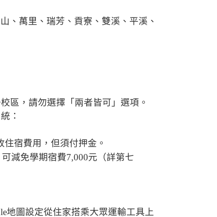
金山、萬里、瑞芳、貢寮、雙溪、平溪、
一校區，請勿選擇「兩者皆可」選項。
系統：
收住宿費用，但須付押金。
，可減免學期宿費
7,000
元（詳第七
le
地圖設定從住家搭乘大眾運輸工具上